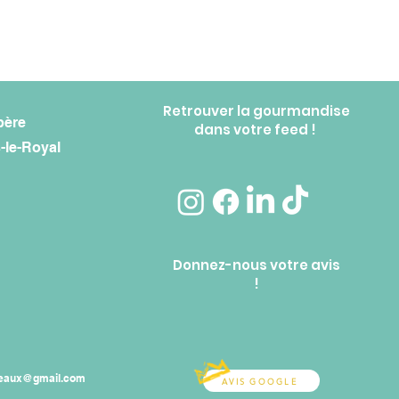
Retrouver la gourmandise
père
dans votre feed !
-le-Royal
Donnez-nous votre avis
!
teaux@gmail.com
AVIS GOOGLE