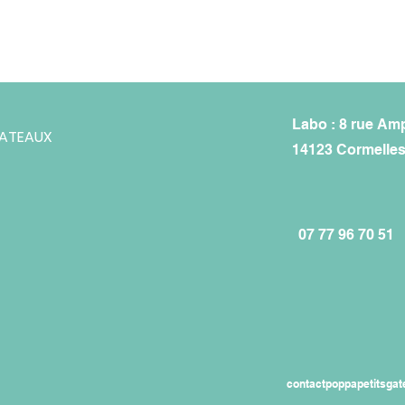
Labo : 8 rue Am
GATEAUX
14123 Cormelles
07 77 96 70 51
contactpoppapetitsga