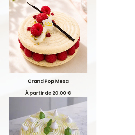
Grand Pop Mesa
Prix promotionnel
À partir de
20,00 €