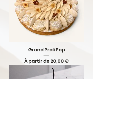
Grand Prali Pop
Prix promotionnel
À partir de
20,00 €