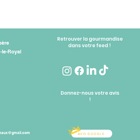
Retrouver la gourmandise
père
dans votre feed !
-le-Royal
Donnez-nous votre avis
!
teaux@gmail.com
AVIS GOOGLE