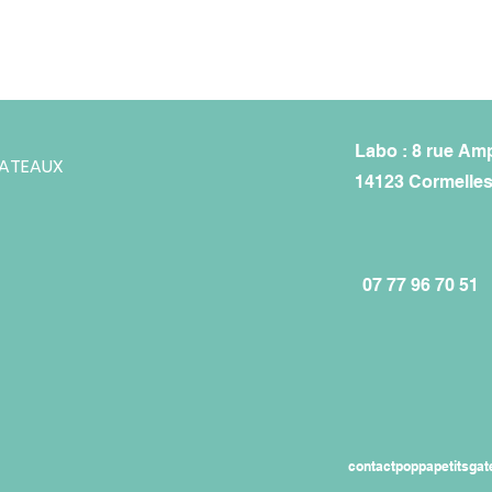
Labo : 8 rue Am
GATEAUX
14123 Cormelles
07 77 96 70 51
contactpoppapetitsga